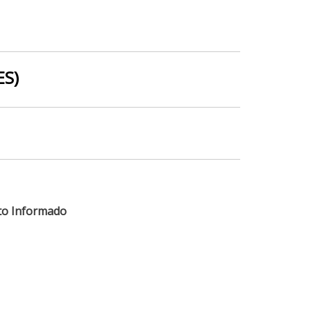
ES)
to Informado