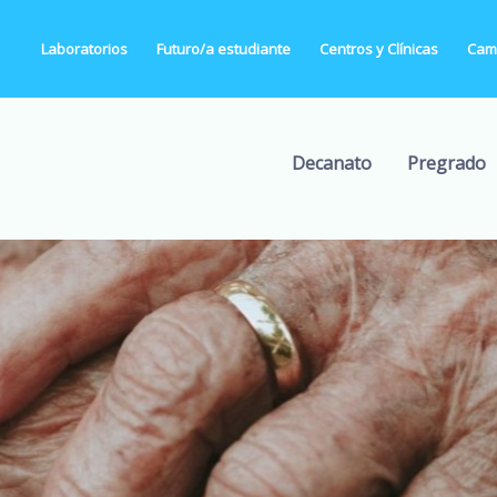
Laboratorios
Futuro/a estudiante
Centros y Clínicas
Camp
Decanato
Pregrado
timar riesgo de fragilidad a
exámenes de sangre
Ver más