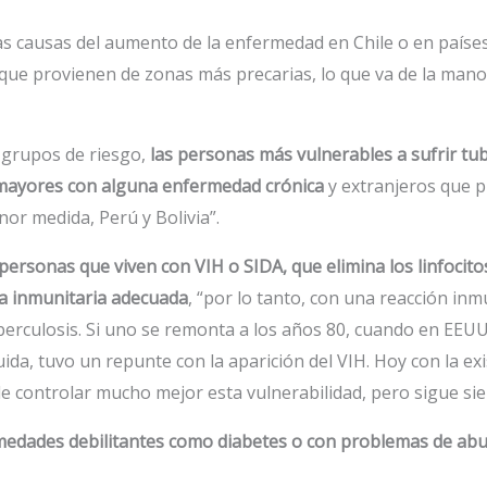
as causas del aumento de la enfermedad en Chile o en países
 que provienen de zonas más precarias, lo que va de la man
os grupos de riesgo,
las personas más vulnerables a sufrir tub
 mayores con alguna enfermedad crónica
y extranjeros que 
or medida, Perú y Bolivia”.
personas que viven con VIH o SIDA, que elimina los linfocito
a inmunitaria adecuada
, “por lo tanto, con una reacción inm
berculosis. Si uno se remonta a los años 80, cuando en EEUU
da, tuvo un repunte con la aparición del VIH. Hoy con la ex
de controlar mucho mejor esta vulnerabilidad, pero sigue si
edades debilitantes como diabetes o con problemas de abu