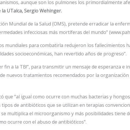
rganismos, aunque son los pulmones los primordialmente afec
 la UTalca, Sergio Wehinger.
ión Mundial de la Salud (OMS), pretende erradicar la enferm
fermedades infecciosas más mortíferas del mundo” (www.pah
s mundiales para combatirla redujeron los fallecimientos ha
ldades socioeconómicas, han revertido años de progreso”.
er fin a la TB!”, para transmitir un mensaje de esperanza e i
 de nuevos tratamientos recomendados por la organización 
có que “al igual como ocurre con muchas bacterias y hongos,
s tipos de antibióticos que se utilizan en terapias convencio
se multiplica el microorganismo y más posibilidades tiene d
mo ocurre con el abuso de antibióticos”.