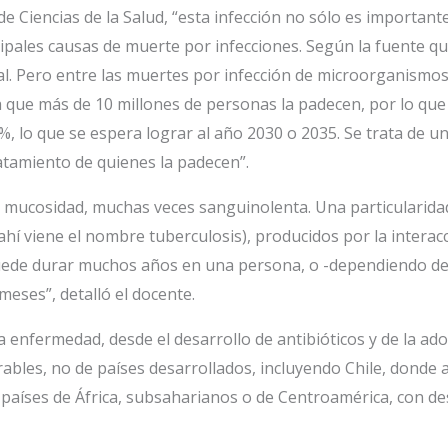
e Ciencias de la Salud, “esta infección no sólo es important
pales causas de muerte por infecciones. Según la fuente que 
l. Pero entre las muertes por infección de microorganismos, 
a que más de 10 millones de personas la padecen, por lo q
0%, lo que se espera lograr al año 2030 o 2035. Se trata de u
ratamiento de quienes la padecen”.
y mucosidad, muchas veces sanguinolenta. Una particularidad
hí viene el nombre tuberculosis), producidos por la interacc
 Puede durar muchos años en una persona, o -dependiendo de
eses”, detalló el docente.
a enfermedad, desde el desarrollo de antibióticos y de la ad
ables, no de países desarrollados, incluyendo Chile, donde 
n países de África, subsaharianos o de Centroamérica, con de