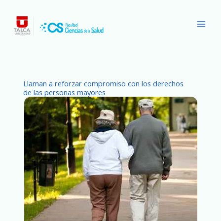
Ir
Main
al
Men
contenido
Llaman a reforzar compromiso con los derechos
de las personas mayores