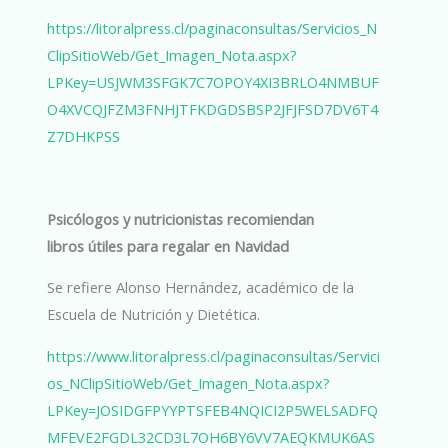
https://litoralpress.cl/paginaconsultas/Servicios_N
ClipSitioWeb/Get_Imagen_Nota.aspx?
LPKey=USJWM3SFGK7C7OPOY4XI3BRLO4NMBUF
O4XVCQJFZM3FNHJTFKDGDSBSP2JFJFSD7DV6T4
Z7DHKPSS
Psicólogos y nutricionistas recomiendan
libros útiles para regalar en Navidad
Se refiere Alonso Hernández, académico de la
Escuela de Nutrición y Dietética.
https://www.litoralpress.cl/paginaconsultas/Servici
os_NClipSitioWeb/Get_Imagen_Nota.aspx?
LPKey=JOSIDGFPYYPTSFEB4NQICI2P5WELSADFQ
MFEVE2FGDL32CD3L7OH6BY6VV7AEQKMUK6AS