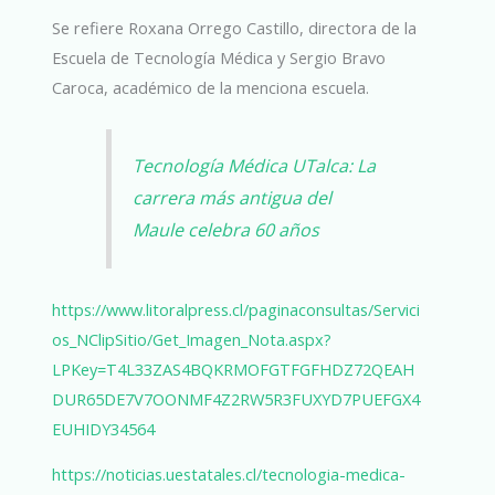
Se refiere Roxana Orrego Castillo, directora de la
Escuela de Tecnología Médica y Sergio Bravo
Caroca, académico de la menciona escuela.
Tecnología Médica UTalca: La
carrera más antigua del
Maule celebra 60 años
https://www.litoralpress.cl/paginaconsultas/Servici
os_NClipSitio/Get_Imagen_Nota.aspx?
LPKey=T4L33ZAS4BQKRMOFGTFGFHDZ72QEAH
DUR65DE7V7OONMF4Z2RW5R3FUXYD7PUEFGX4
EUHIDY34564
https://noticias.uestatales.cl/tecnologia-medica-