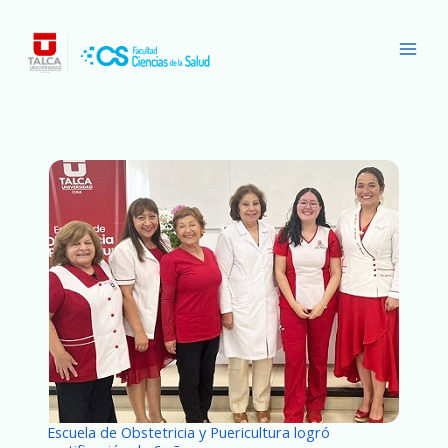
Ir
Main
al
Men
contenido
Escuela de Obstetricia y Puericultura logró