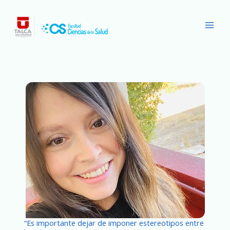
Ir
Main
al
Men
contenido
“Es importante dejar de imponer estereotipos entre