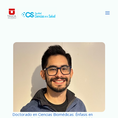
Ir
Main
al
Men
contenido
Doctorado en Ciencias Biomédicas: Énfasis en