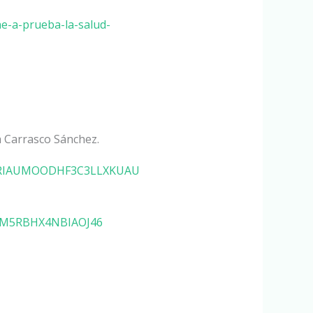
ne-a-prueba-la-salud-
a Carrasco Sánchez.
QQXLRIAUMOODHF3C3LLXKUAU
M5RBHX4NBIAOJ46