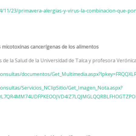
24/11/23/primavera-alergias-y-virus-la-combinacion-que-po
s micotoxinas cancerígenas de los alimentos
s de la Salud de la Universidad de Talca y profesora Verónic
ginaconsultas/documentos/Get_Multimedia.aspx?lpkey=FR
aconsultas/Servicios_NClipSitio/Get_Imagen_Nota.aspx?
L7QR4MM74UDFPKEOOJVD4IZ7LQJMGLQQRBLFHOGTZPO