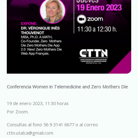
Conferencia Women in Telemedicine and Zero Mothers Die
19 de enero 2023, 11:30 horas
Por Zoom.
Consultas al fono 56 9 3141 6677 o al correo
cttn.utalca@gmail.com