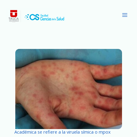
Ir
Main
al
Men
contenido
Académica se refiere a la viruela símica o mpox